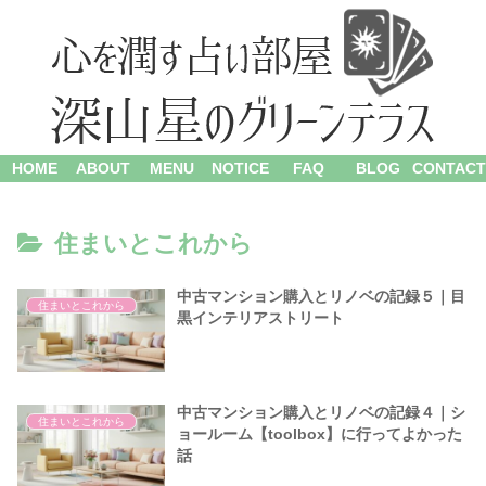
HOME
ABOUT
MENU
NOTICE
FAQ
BLOG
CONTACT
住まいとこれから
中古マンション購入とリノベの記録５｜目
住まいとこれから
黒インテリアストリート
中古マンション購入とリノベの記録４｜シ
住まいとこれから
ョールーム【toolbox】に行ってよかった
話