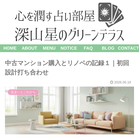
HOME
ABOUT
MENU
NOTICE
FAQ
BLOG
CONTACT
中古マンション購入とリノベの記録１｜初回
設計打ち合わせ
2026.06.18
住まいとこれから