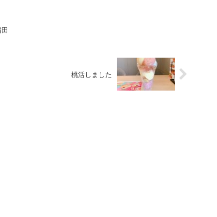
稲田
桃活しました
PAGE TOP
ME
ABOUT
MENU
NOTICE
FAQ
BLOG
CONT
© 2022 心を潤す占い部屋 深山星のグリーンテラス.