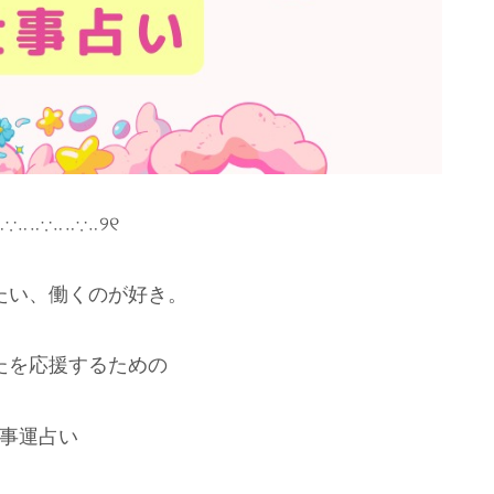
‥∵‥‥∵‥‥∵‥୨୧
たい、働くのが好き。
たを応援するための
事運占い