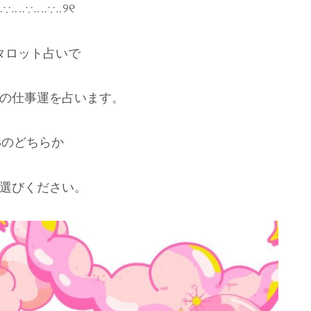
‥∵‥‥∵‥‥∵‥୨୧
タロット占いで
の仕事運を占います。
Bのどちらか
選びください。