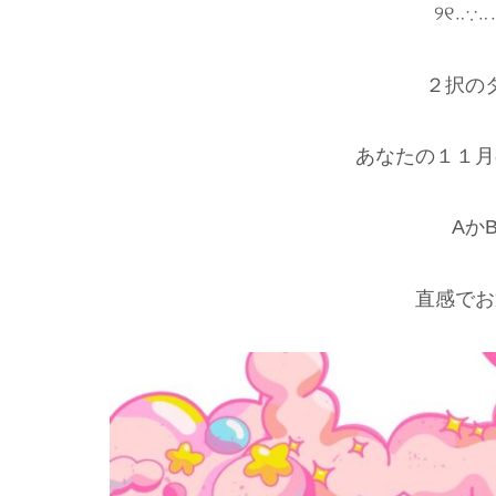
୨୧‥∵‥
２択の
あなたの１１月
Aか
直感でお