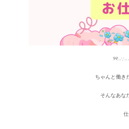
୨୧‥∵‥
ちゃんと働き
そんなあな
仕