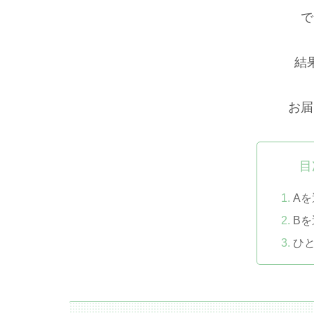
で
結
お届
目
A
B
ひ