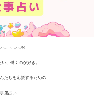
‥∵‥‥∵‥‥∵‥୨୧
たい、働くのが好き。
んたちを応援するための
事運占い