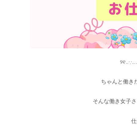
୨୧‥∵‥
ちゃんと働き
そんな働き女子さ
仕