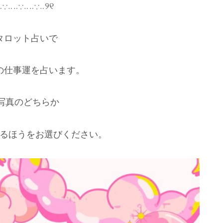
‥∵‥‥∵‥‥∵‥୨୧
タロット占いで
の仕事運を占います。
の写真のどちらか
くるほうをお選びください。