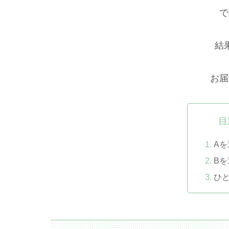
で
結
お届
目
A
B
ひ