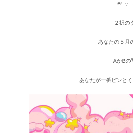
୨୧‥∵‥
２択の
あなたの５月
AかB
あなたが一番ピンと