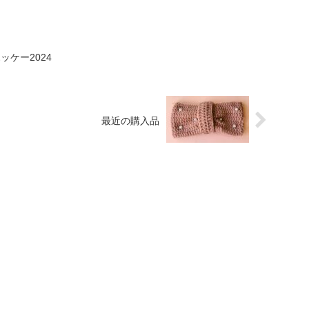
ケー2024
最近の購入品
PAGE TOP
ME
ABOUT
MENU
NOTICE
FAQ
BLOG
CONT