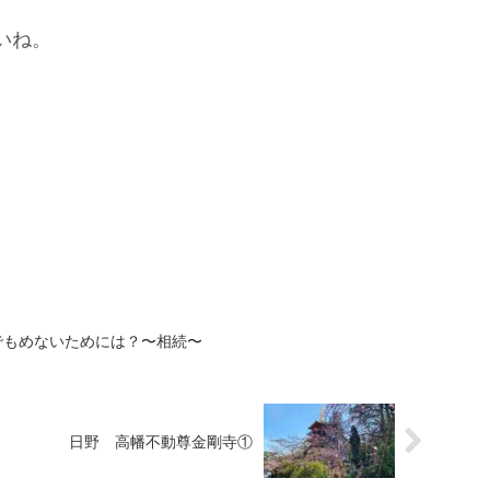
いね。
でもめないためには？〜相続〜
日野 高幡不動尊金剛寺①