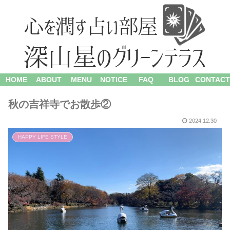
HOME
ABOUT
MENU
NOTICE
FAQ
BLOG
CONTACT
秋の吉祥寺でお散歩②
2024.12.30
HAPPY LIFE STYLE