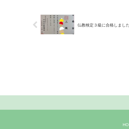
仏教検定３級に合格しまし
HO