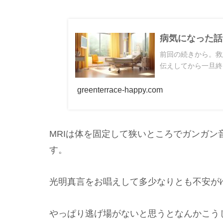
病気になった話
前回の続きから。救
伝えしてから一旦終了
greenterrace-happy.com
MRIは体を固定して狭いところでガンガ
す。
光明真言をお唱えして多少なりとも不安が
やっぱり逃げ場がないと思うとなんかこう