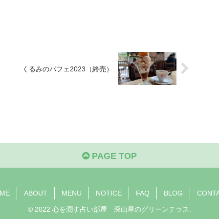
くるみのパフェ2023（終売）
PAGE TOP
ME
ABOUT
MENU
NOTICE
FAQ
BLOG
CONT
© 2022 心を潤す占い部屋 深山星のグリーンテラス.