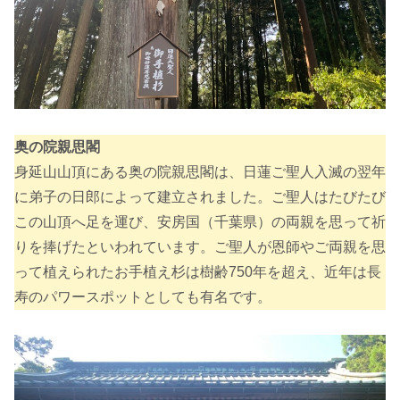
奥の院親思閣
身延山山頂にある奥の院親思閣は、日蓮ご聖人入滅の翌年
に弟子の日郎によって建立されました。ご聖人はたびたび
この山頂へ足を運び、安房国（千葉県）の両親を思って祈
りを捧げたといわれています。ご聖人が恩師やご両親を思
って植えられたお手植え杉は樹齢750年を超え、近年は長
寿のパワースポットとしても有名です。