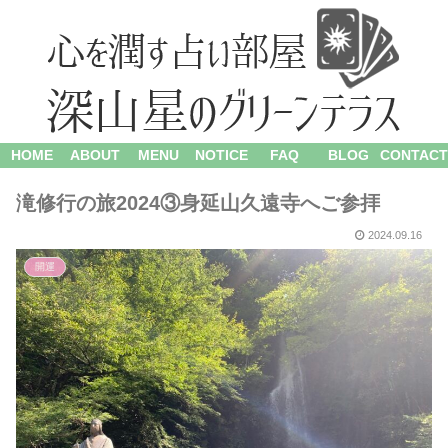
HOME
ABOUT
MENU
NOTICE
FAQ
BLOG
CONTACT
滝修行の旅2024③身延山久遠寺へご参拝
2024.09.16
開運